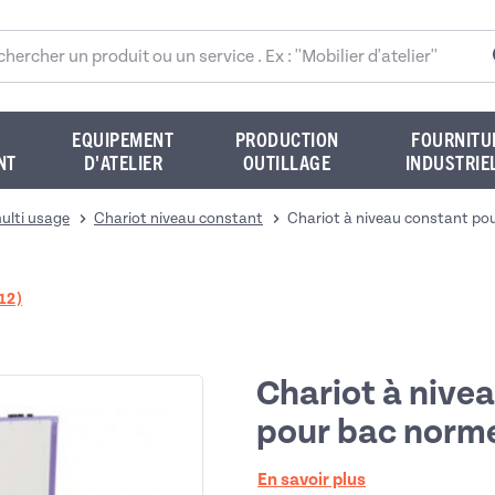
rcher sur le site
EQUIPEMENT
PRODUCTION
FOURNITU
NT
D'ATELIER
OUTILLAGE
INDUSTRIE
ulti usage
Chariot niveau constant
Chariot à niveau constant po
12)
Chariot à nive
pour bac norm
En savoir plus