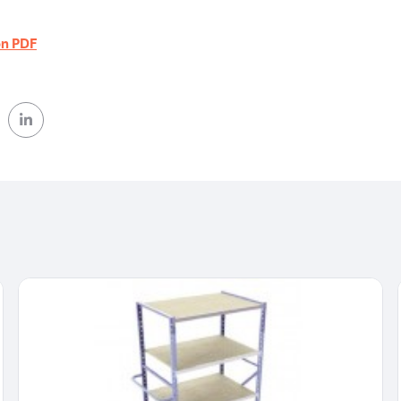
on PDF
ok (nouvelle fenêtre)
 Twitter (nouvelle fenêtre)
sur Linkedin (nouvelle fenêtre)