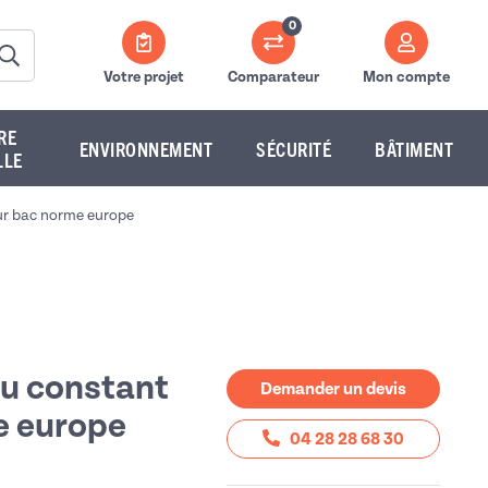
0
Votre projet
Comparateur
Mon compte
RE
ENVIRONNEMENT
SÉCURITÉ
BÂTIMENT
LLE
ur bac norme europe
au constant
Demander un devis
e europe
04 28 28 68 30