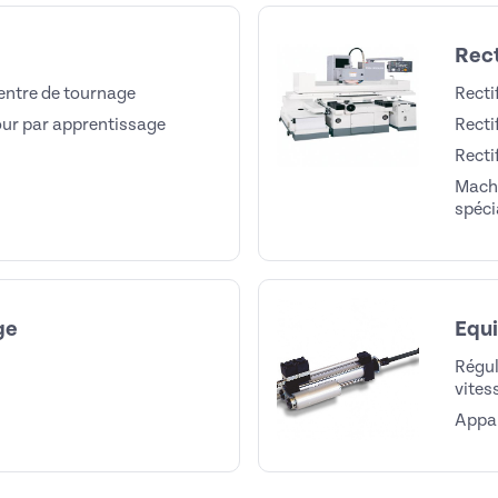
Rect
entre de tournage
Recti
our par apprentissage
Recti
Recti
Machi
spéci
ge
Equ
Régul
vites
Appar