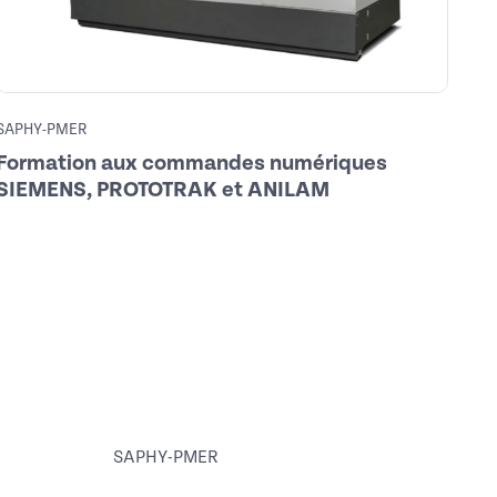
SAPHY-PMER
FMO
Formation aux commandes numériques
Jo
SIEMENS, PROTOTRAK et ANILAM
Out
dé
SAPHY-PMER