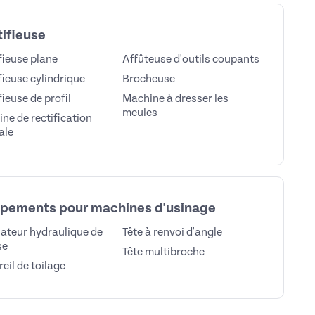
ifieuse
fieuse plane
Affûteuse d'outils coupants
fieuse cylindrique
Brocheuse
fieuse de profil
Machine à dresser les
meules
ne de rectification
ale
ipements pour machines d'usinage
ateur hydraulique de
Tête à renvoi d'angle
se
Tête multibroche
eil de toilage