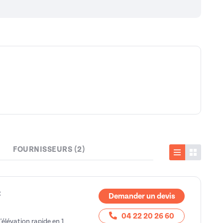
FOURNISSEURS (2)
Liste
Vignette
t
Demander un devis
04 22 20 26 60
élévation rapide en 1