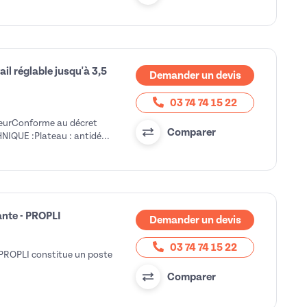
il réglable jusqu'à 3,5
Demander un devis
03 74 74 15 22
uteurConforme au décret
Comparer
UE :Plateau : antidé...
ante - PROPLI
Demander un devis
03 74 74 15 22
 PROPLI constitue un poste
Comparer