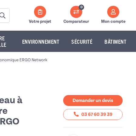
0
Votre projet
Comparateur
Mon compte
RE
ENVIRONNEMENT
SÉCURITÉ
BÂTIMENT
LLE
ergonomique ERGO Network
reau à
Demander un devis
re
03 67 60 39 39
ERGO