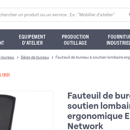
rcher sur le site
EQUIPEMENT
PRODUCTION
FOURNITU
NT
D'ATELIER
OUTILLAGE
INDUSTRIE
e bureau
Siège de bureau
Fauteuil de bureau à soutien lombaire 
 (90)
Fauteuil de bu
soutien lombai
ergonomique 
Network