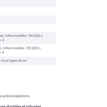
l, Inflammabilité : EN 1021-1
: 4
, Inflammabilité : EN 1021-1
: 4
r tous types de sol
s préoccupations.
ues durables et robustes
,