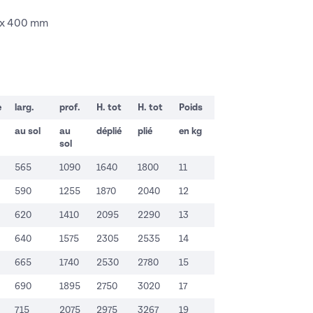
 x 400 mm
e
larg.
prof.
H. tot
H. tot
Poids
au sol
au
déplié
plié
en kg
sol
565
1090
1640
1800
11
590
1255
1870
2040
12
620
1410
2095
2290
13
640
1575
2305
2535
14
665
1740
2530
2780
15
690
1895
2750
3020
17
715
2075
2975
3267
19