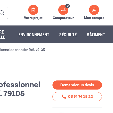
0
Votre projet
Comparateur
Mon compte
RE
ENVIRONNEMENT
SÉCURITÉ
BÂTIMENT
LLE
onnel de chantier Réf. 79105
ofessionnel
Demander un devis
. 79105
03 74 74 15 22