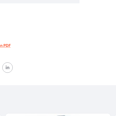
on PDF
ok (nouvelle fenêtre)
 Twitter (nouvelle fenêtre)
sur Linkedin (nouvelle fenêtre)