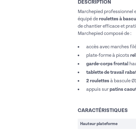
DESCRIPTION
Marchepied professionnel 
équipé de
roulettes à bascu
de chantier efficace et prat
Marchepied composé de :
accès avec marches fil
plate-forme à picots
re
garde-corps frontal
hau
t
ablette de travail rab
2 roulettes
à bascule Ø1
appuis sur
patins cao
CARACTÉRISTIQUES
Hauteur plateforme