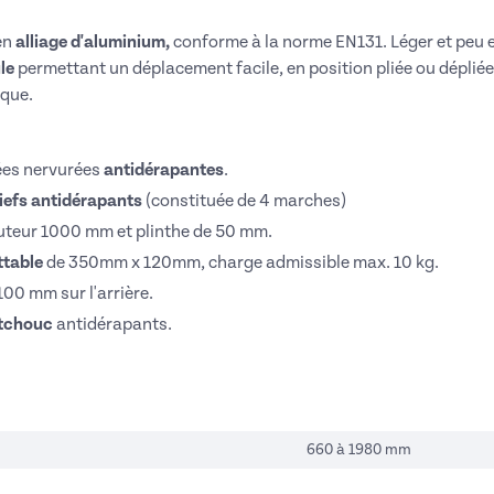
en
alliage d'aluminium,
conforme à la norme EN131. Léger et peu 
le
permettant un déplacement facile, en position pliée ou dépliée, 
ique.
ées nervurées
antidérapantes
.
liefs antidérapants
(constituée de 4 marches)
teur 1000 mm et plinthe de 50 mm.
attable
de 350mm x 120mm, charge admissible max. 10 kg.
00 mm sur l'arrière.
utchouc
antidérapants.
660 à 1980 mm