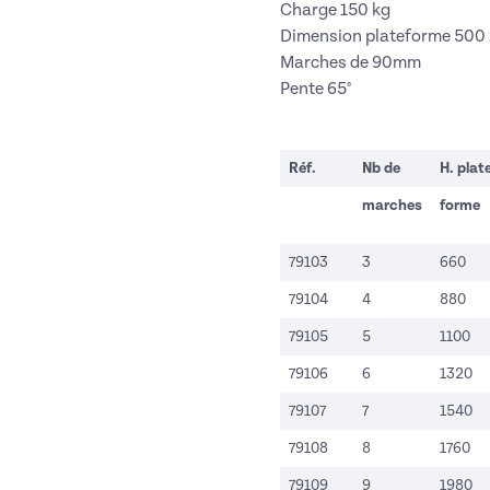
Charge 150 kg
Dimension plateforme 500
Marches de 90mm
Pente 65°
Réf.
Nb de
H. plat
marches
forme
79103
3
660
79104
4
880
79105
5
1100
79106
6
1320
79107
7
1540
79108
8
1760
79109
9
1980