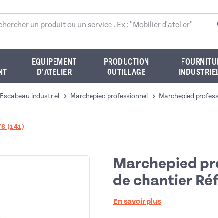
rcher sur le site
EQUIPEMENT
PRODUCTION
FOURNITU
NT
D'ATELIER
OUTILLAGE
INDUSTRIE
Escabeau industriel
Marchepied professionnel
Marchepied professi
S (141)
Marchepied pr
de chantier Réf
En savoir plus