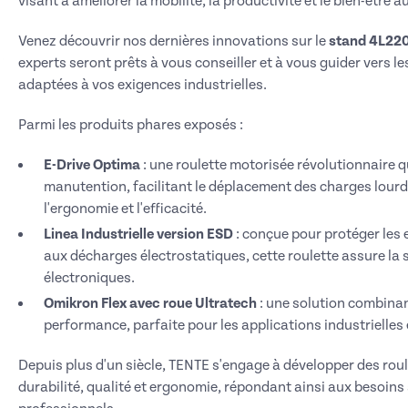
visant à améliorer la mobilité, la productivité et le bien-être au
Venez découvrir nos dernières innovations sur le
stand 4L220,
experts seront prêts à vous conseiller et à vous guider vers le
adaptées à vos exigences industrielles.
Parmi les produits phares exposés :
E-Drive Optima
: une roulette motorisée révolutionnaire qu
manutention, facilitant le déplacement des charges lourd
l'ergonomie et l'efficacité.
Linea Industrielle version ESD
: conçue pour protéger les
aux décharges électrostatiques, cette roulette assure la
électroniques.
Omikron Flex avec roue Ultratech
: une solution combina
performance, parfaite pour les applications industrielles
Depuis plus d'un siècle, TENTE s'engage à développer des roule
durabilité, qualité et ergonomie, répondant ainsi aux besoins