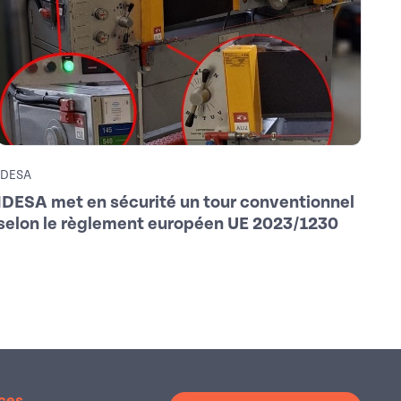
IDESA
PATL
IDESA met en sécurité un tour conventionnel
Sig
selon le règlement européen UE 2023/1230
l’e