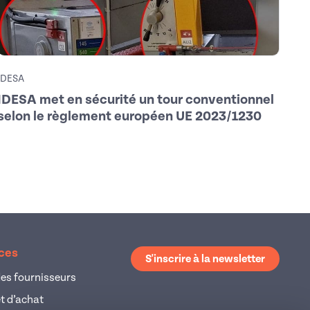
IDESA
PATL
IDESA met en sécurité un tour conventionnel
Sig
selon le règlement européen UE 2023/1230
l’e
ices
S'inscrire à la newsletter
es fournisseurs
et d’achat