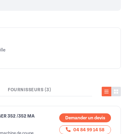
lle
FOURNISSEURS (3)
Liste
Vignette
TIGER 352 /352 MA
Demander un devis
04 84 99 14 58
e machine de coupe