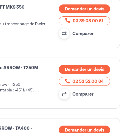
AFT MKS 350
Demander un devis
03 39 03 00 61
au tronçonnage de l’acier,
Comparer
lle ARROW - T250M
Demander un devis
02 52 52 00 84
rrow - T250
able : -45° à +45°, ...
Comparer
ARROW - TA400 -
Demander un devis