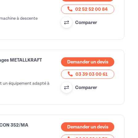
02 52 52 00 84
e machine à descente
Comparer
lliages METALLKRAFT
Demander un devis
03 39 03 00 61
st un équipement adapté à
Comparer
FALCON 352/MA
Demander un devis