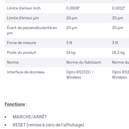
Limite d'erreur inch
0,0008"
0,0012"
Limite d'erreur µm
20 µm
30 µm
Écart de perpendicularité en
20 µm
30 µm
µm
Force de mesure
3 N
3 N
Poids du produit
14 kg
18,3 kg
Norme
Norme du fabricant
Norme du
Interface de données
Opto RS232C /
Opto RS2
Wireless
Wireless
Fonctions
:
MARCHE/ARRÊT
RESET (remise à zéro de l'affichage)