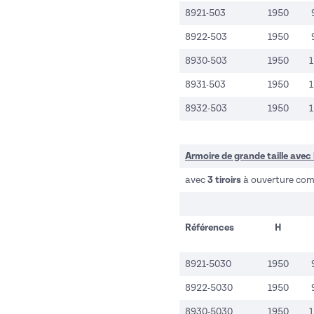
8921-503
1950
8922-503
1950
8930-503
1950
8931-503
1950
8932-503
1950
Armoire de grande taille avec 
avec
3 tiroirs
à ouverture com
Références
H
8921-5030
1950
8922-5030
1950
8930-5030
1950