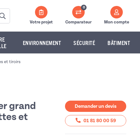
0
Votre projet
Comparateur
Mon compte
RE
ENVIRONNEMENT
SÉCURITÉ
BÂTIMENT
LLE
s et tiroirs
er grand
Demander un devis
ttes et
01 81 80 00 59