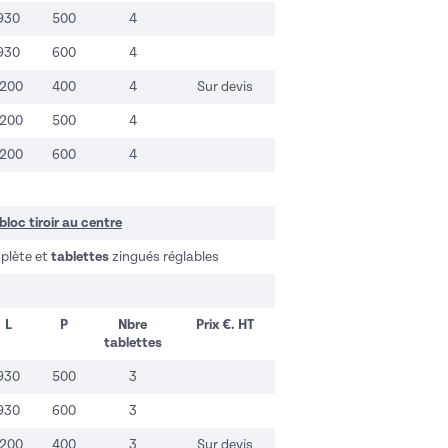
930
500
4
930
600
4
1200
400
4
Sur devis
1200
500
4
1200
600
4
bloc tiroir au centre
plète et
tablettes
zingués réglables
L
P
Nbre
Prix €. HT
tablettes
930
500
3
930
600
3
1200
400
3
Sur devis