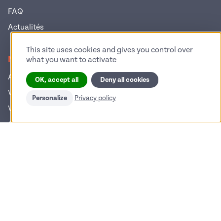
FAQ
Actualités
This site uses cookies and gives you control over
Nos services
what you want to activate
Annuaire des fournisseurs
OK, accept all
Deny all cookies
Votre projet d’achat
Personalize
Privacy policy
Vendez vos produits
Guide d’achat
S'inscrire à la newsletter
© 2026 Pop Industrie – Tous droits réservés
Mentions légales
Politique de confidentialité