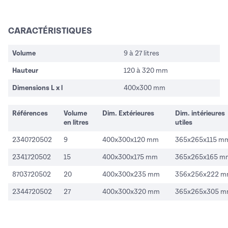
CARACTÉRISTIQUES
Volume
9 à 27 litres
Hauteur
120 à 320 mm
Dimensions L x l
400x300 mm
Références
Volume
Dim. Extérieures
Dim. intérieures
en litres
utiles
2340720502
9
400x300x120 mm
365x265x115 m
2341720502
15
400x300x175 mm
365x265x165 m
8703720502
20
400x300x235 mm
356x256x222 
2344720502
27
400x300x320 mm
365x265x305 