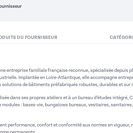
fournisseur
ODUITS DU FOURNISSEUR
CATÉGOR
e entreprise familiale française reconnue, spécialisée depuis p
strielle. Implantée en Loire-Atlantique, elle accompagne entrepri
s solutions de bâtiments préfabriqués robustes, durables et sur
lisée dans ses propres ateliers et à un bureau d’études intégré,
 modules : bases-vie, bungalows bureaux, vestiaires, sanitaire
ient performance, confort et conformité aux normes en vigueur
omme permanents.