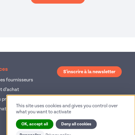
le fenêtre)
ices
S'inscrire à la newsletter
es fournisseurs
et d’achat
 produits
This site uses cookies and gives you control over
hat
what you want to activate
OK, accept all
Deny all cookies