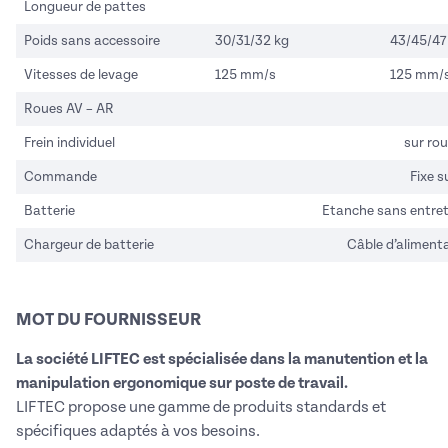
Longueur de pattes
Poids sans accessoire
30/31/32 kg
43/45/47
Vitesses de levage
125 mm/s
125 mm/
Roues AV – AR
Frein individuel
sur rou
Commande
Fixe 
Batterie
Etanche sans entret
Chargeur de batterie
Câble d’alimenta
MOT DU FOURNISSEUR
La société LIFTEC est spécialisée dans la manutention et la
manipulation ergonomique sur poste de travail.
LIFTEC propose une gamme de produits standards et
spécifiques adaptés à vos besoins.