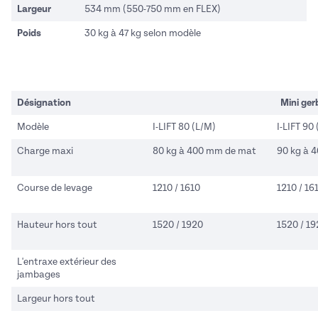
Largeur
534 mm (550-750 mm en FLEX)
Poids
30 kg à 47 kg selon modèle
Désignation
Mini ger
Modèle
I-LIFT 80 (L/M)
I-LIFT 90
Charge maxi
80 kg à 400 mm de mat
90 kg à 
Course de levage
1210 / 1610
1210 / 16
Hauteur hors tout
1520 / 1920
1520 / 19
L'entraxe extérieur des
jambages
Largeur hors tout