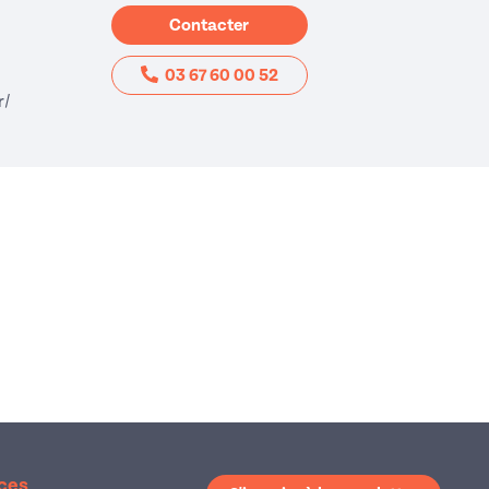
Contacter
03 67 60 00 52
(nouvelle fenêtre)
r/
ices