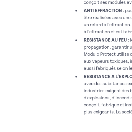
conçoit ses modules ave
ANTI EFFRACTION
: p
ou
être réalisées avec un
un retard à l'effraction
à l'effraction et est fa
RESISTANCE AU FEU
: l
propagation, garantir u
Modulo Protect utilise 
aux vapeurs toxiques, i
aussi fabriqués selon 
RESISTANCE A L'EXPL
avec des substances exp
industries exigent des 
d’explosions, d’incendi
conçoit, fabrique et in
plus exigeants. La soci