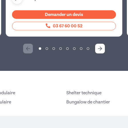
Demander un devis
03 67 60 00 52
dulaire
Shelter technique
laire
Bungalow de chantier