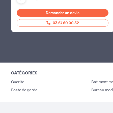
Demander un devis
03 67 60 00 52
CATÉGORIES
Guerite
Batiment mo
Poste de garde
Bureau modu