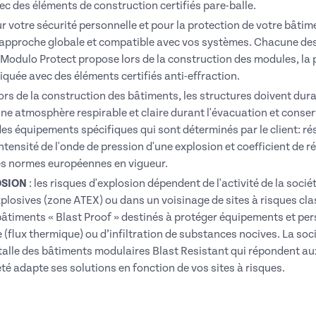
c des éléments de construction certifiés pare-balle.
r votre sécurité personnelle et pour la protection de votre bâti
e approche globale et compatible avec vos systèmes. Chacune des
. Modulo Protect propose lors de la construction des modules, la p
briquée avec des éléments certifiés anti-effraction.
ors de la construction des bâtiments, les structures doivent dura
ne atmosphère respirable et claire durant l'évacuation et conse
des équipements spécifiques qui sont déterminés par le client: ré
ntensité de l'onde de pression d'une explosion et coefficient de r
les normes européennes en vigueur.
OSION
: l
es risques d'explosion dépendent de l'activité de la société
losives (zone ATEX) ou dans un voisinage de sites à risques cl
bâtiments « Blast Proof » destinés à protéger équipements et per
e (flux thermique) ou d’infiltration de substances nocives. La so
stalle des bâtiments modulaires Blast Resistant qui répondent au
été adapte ses solutions en fonction de vos sites à risques.