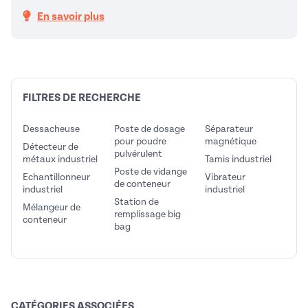
En savoir plus
FILTRES DE RECHERCHE
Dessacheuse
Poste de dosage
Séparateur
pour poudre
magnétique
Détecteur de
pulvérulent
métaux industriel
Tamis industriel
Poste de vidange
Echantillonneur
Vibrateur
de conteneur
industriel
industriel
Station de
Mélangeur de
remplissage big
conteneur
bag
CATÉGORIES ASSOCIÉES