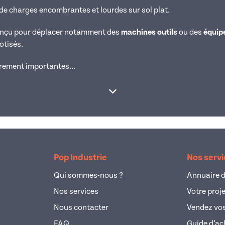
de charges encombrantes et lourdes sur sol plat.
conçu pour déplacer notamment des
machines outils
ou des
équip
botisés.
èrement importantes...
Afficher la suite
Pop Industrie
Nos serv
Qui sommes-nous ?
Annuaire d
Nos services
Votre proj
Nous contacter
Vendez vos
FAQ
Guide d’ac