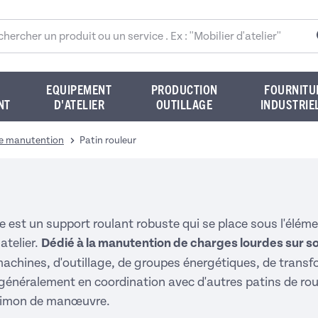
rcher sur le site
EQUIPEMENT
PRODUCTION
FOURNITU
NT
D'ATELIER
OUTILLAGE
INDUSTRIE
de manutention
Patin rouleur
e est un support roulant robuste qui se place sous l'éléme
atelier.
Dédié à la manutention de charges lourdes sur so
machines, d'outillage, de groupes énergétiques, de tra
se généralement en coordination avec d'autres patins de ro
 timon de manœuvre.