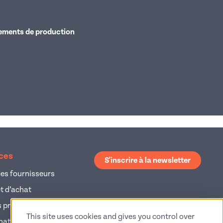
ements de production
ices
S'inscrire à la newsletter
es fournisseurs
et d’achat
 produits
This site uses cookies and gives you control over
hat