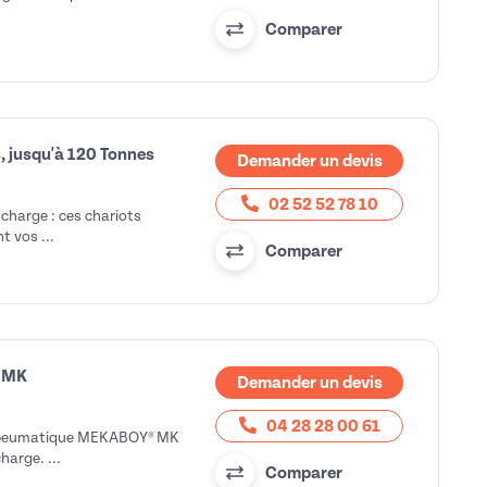
Comparer
, jusqu'à 120 Tonnes
Demander un devis
02 52 52 78 10
charge : ces chariots
t vos ...
Comparer
s MK
Demander un devis
04 28 28 00 61
ydropeumatique MEKABOY® MK
harge. ...
Comparer