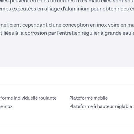
lles peuvent être des structures fixes mais elles sont sou
temps exécutées en alliage d'aluminium pour obtenir des é
énéficient cependant d'une conception en inox voire en m
iées à la corrosion par l'entretien régulier à grande eau e
eforme individuelle roulante
Plateforme mobile
e inox
Plateforme à hauteur réglable