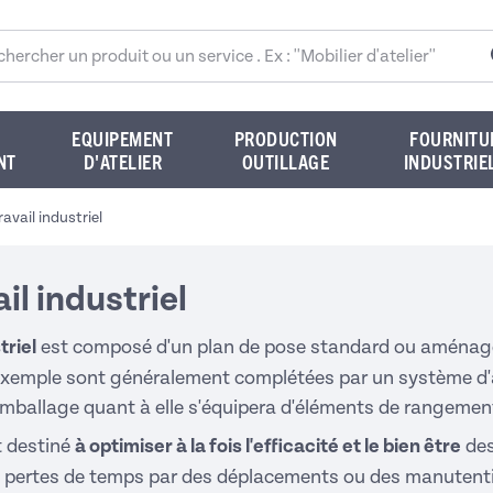
rcher sur le site
EQUIPEMENT
PRODUCTION
FOURNITU
NT
D'ATELIER
OUTILLAGE
INDUSTRIE
avail industriel
il industriel
triel
est composé d'un plan de pose standard ou aménagé,
xemple sont généralement complétées par un système d'
emballage
quant à elle s'équipera d'éléments de rangement
t destiné
à optimiser à la fois l'efficacité et le bien être
des
les pertes de temps par des déplacements ou des manutenti