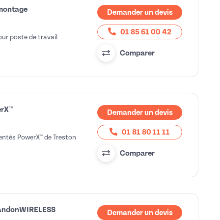
 montage
Demander un devis
01 85 61 00 42
ur poste de travail
Comparer
erX™
Demander un devis
01 81 80 11 11
mentés PowerX™ de Treston
Comparer
il AndonWIRELESS
Demander un devis