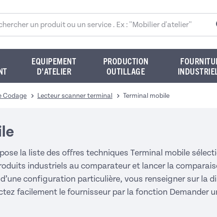
rcher sur le site
EQUIPEMENT
PRODUCTION
FOURNITU
NT
D'ATELIER
OUTILLAGE
INDUSTRIE
e Codage
Lecteur scanner terminal
Terminal mobile
le
pose la liste des offres techniques Terminal mobile séle
oduits industriels au comparateur et lancer la comparaiso
 d’une configuration particulière, vous renseigner sur la di
ctez facilement le fournisseur par la fonction Demander 