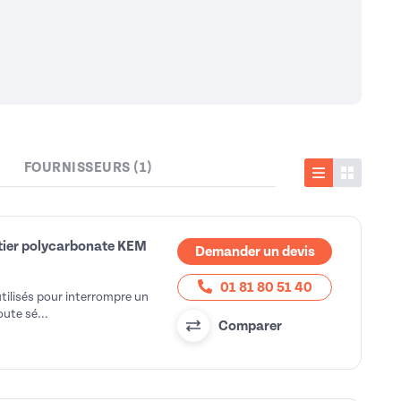
FOURNISSEURS (1)
Liste
Vignette
itier polycarbonate KEM
Demander un devis
01 81 80 51 40
tilisés pour interrompre un
oute sé...
Comparer