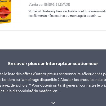
Vendu par
ENERGIE LEVAGE
Votre kit d'interrupteur sectionneur et colonne mon
les éléments nécessaires au montage à savoir : ...
En savoir plus sur Interrupteur sectionneur
e la liste des offres d'interrupteurs sectionneurs sélectionnés
 boitiers ou l'ampérage disponible ? Ajoutez les produits indust
avez déjà choisi ? Pour obtenir un tarif général, connaitre le pr
 sur la disponibilité du matériel en...
Afficher la suite