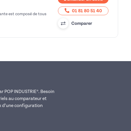
01 81 80 51 40
tante est composé de tous
Comparer
 par POP INDUSTRIE®. Besoin
riels au comparateur et
ix d’une configuration