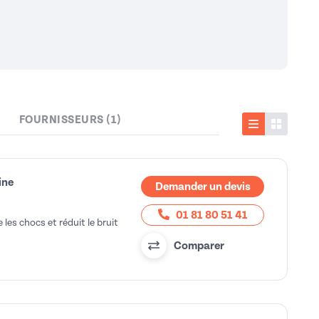
FOURNISSEURS (1)
Liste
Vignette
ine
Demander un devis
01 81 80 51 41
les chocs et réduit le bruit
Comparer