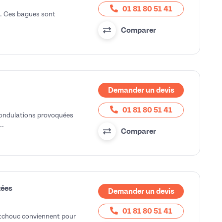
01 81 80 51 41
r. Ces bagues sont
Comparer
Demander un devis
01 81 80 51 41
s ondulations provoquées
..
Comparer
tées
Demander un devis
01 81 80 51 41
utchouc conviennent pour