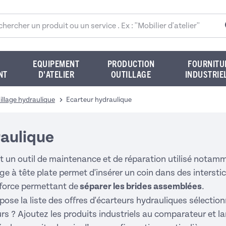
rcher sur le site
EQUIPEMENT
PRODUCTION
FOURNITU
NT
D'ATELIER
OUTILLAGE
INDUSTRIE
illage hydraulique
Ecarteur hydraulique
raulique
t un outil de maintenance et de réparation utilisé notamm
ge à tête plate permet d'insérer un coin dans des interstic
 force permettant de
séparer les brides assemblées
.
pose la liste des offres d'écarteurs hydrauliques sélect
urs ? Ajoutez les produits industriels au comparateur et l