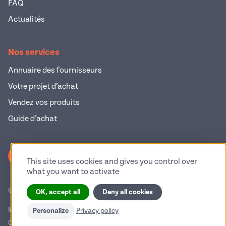
FAQ
Actualités
Nos services
Annuaire des fournisseurs
Votre projet d’achat
Vendez vos produits
Guide d’achat
S'inscrire à la newsletter
This site uses cookies and gives you control over
what you want to activate
© 2026 Pop Industrie – Tous droits réservés
OK, accept all
Deny all cookies
Mentions légales
Politique de confidentialité
Personalize
Privacy policy
Conditions générales d'utilisation
Gestion des cookies