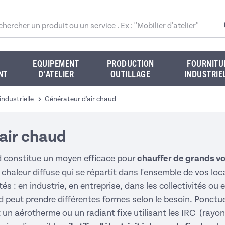
rcher sur le site
EQUIPEMENT
PRODUCTION
FOURNITU
NT
D'ATELIER
OUTILLAGE
INDUSTRIE
industrielle
Générateur d'air chaud
air chaud
d constitue un moyen efficace pour
chauffer de grands v
e chaleur diffuse qui se répartit dans l'ensemble de vos loc
ités : en industrie, en entreprise, dans les collectivités o
 peut prendre différentes formes selon le besoin. Ponctue
 un aérotherme ou un radiant fixe utilisant les IRC (rayon