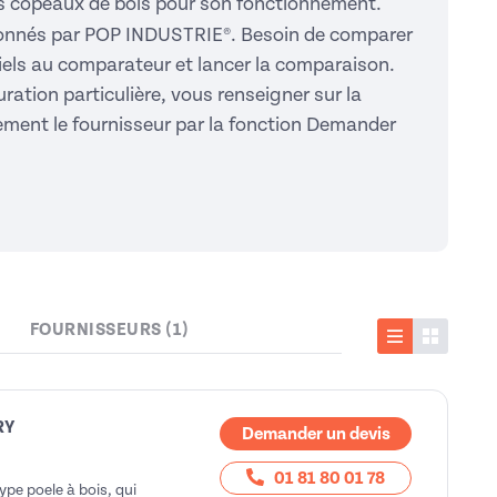
s copeaux de bois pour son fonctionnement.
ctionnés par POP INDUSTRIE®. Besoin de comparer
riels au comparateur et lancer la comparaison.
uration particulière, vous renseigner sur la
ilement le fournisseur par la fonction Demander
FOURNISSEURS (1)
Liste
Vignette
RY
Demander un devis
01 81 80 01 78
pe poele à bois, qui