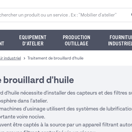
rcher sur le site
EQUIPEMENT
PRODUCTION
FOURNITU
NT
D'ATELIER
OUTILLAGE
INDUSTRIE
air industriel
Traitement de brouillard d'huile
brouillard d'huile
rd d'huile nécessite d'installer des capteurs et des filtre
sphère dans l'atelier.
machines d'usinage utilisent des systèmes de lubrificati
ortante voire nocive.
euvent être captés à la source par un appareil filtrant au