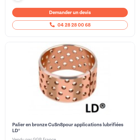
Demander un devis
04 28 28 00 68
Palier en bronze CuSn8pour applications lubrifiées
LD®
Vendu par
GGB France