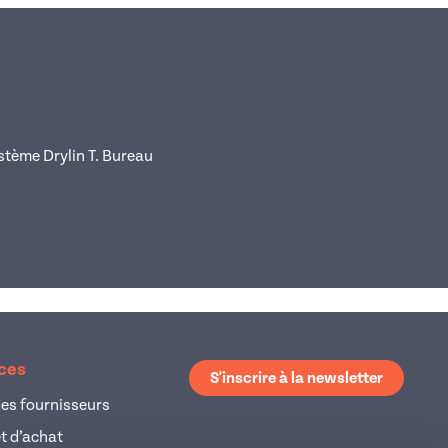
stème Drylin T. Bureau
ices
S'inscrire à la newsletter
es fournisseurs
et d’achat