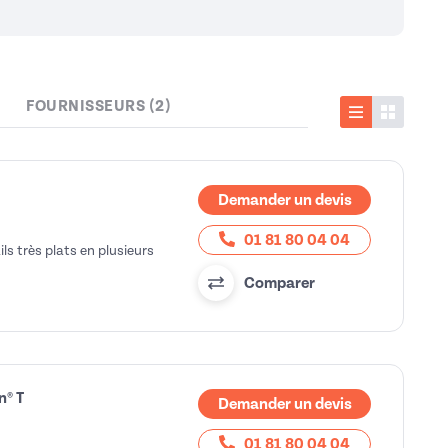
FOURNISSEURS (2)
Liste
Vignette
Demander un devis
01 81 80 04 04
ls très plats en plusieurs
Comparer
n® T
Demander un devis
01 81 80 04 04