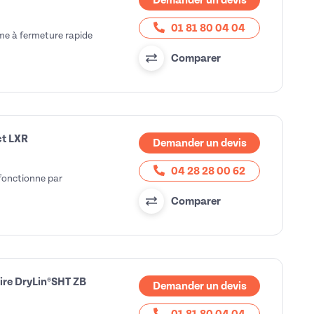
Demander un devis
01 81 80 04 04
sme à fermeture rapide
Comparer
ct LXR
Demander un devis
04 28 28 00 62
 fonctionne par
Comparer
aire DryLin®SHT ZB
Demander un devis