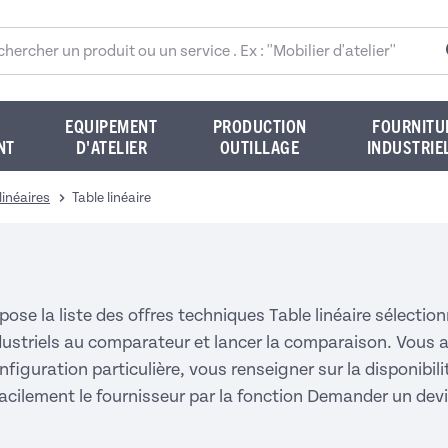
rcher sur le site
EQUIPEMENT
PRODUCTION
FOURNITU
NT
D'ATELIER
OUTILLAGE
INDUSTRIE
linéaires
Table linéaire
pose la liste des offres techniques Table linéaire sélect
dustriels au comparateur et lancer la comparaison. Vous av
nfiguration particulière, vous renseigner sur la disponibil
facilement le fournisseur par la fonction Demander un de