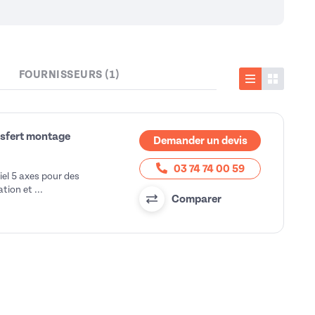
FOURNISSEURS (1)
Liste
Vignette
nsfert montage
Demander un devis
03 74 74 00 59
el 5 axes pour des
tion et ...
Comparer