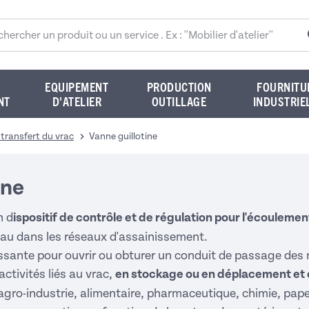
rcher sur le site
EQUIPEMENT
PRODUCTION
FOURNITU
NT
D'ATELIER
OUTILLAGE
INDUSTRIE
ransfert du vrac
Vanne guillotine
ine
n d
ispositif de contrôle et de régulation pour l'écoulemen
eau dans les réseaux d'assainissement.
ulissante pour ouvrir ou obturer un conduit de passage des m
activités liés au vrac,
en stockage ou en déplacement et
gro-industrie, alimentaire, pharmaceutique, chimie, papet