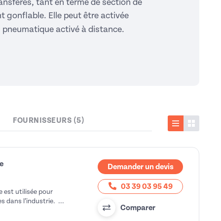
ansférés, tant en terme de section de
 gonflable. Elle peut être activée
u pneumatique activé à distance.
FOURNISSEURS (5)
Liste
Vignette
e
Demander un devis
03 39 03 95 49
est utilisée pour
 dans l’industrie. ...
Comparer